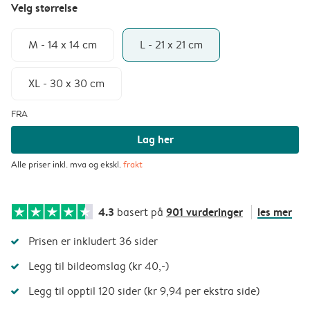
Velg størrelse
M - 14 x 14 cm
L - 21 x 21 cm
XL - 30 x 30 cm
FRA
Lag her
Alle priser inkl. mva og ekskl.
frakt
4.3
901 vurderinger
les mer
basert på
Prisen er inkludert 36 sider
Legg til bildeomslag (kr 40,-)
Legg til opptil 120 sider (kr 9,94 per ekstra side)