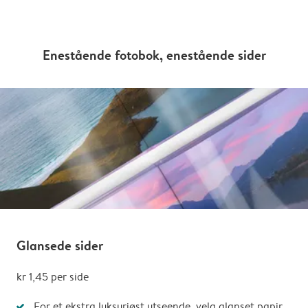
Enestående fotobok, enestående sider
Glansede sider
kr 1,45
per side
For et ekstra luksuriøst utseende, velg glanset papir