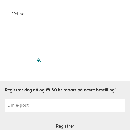
Celine
filled-pagination
outlined-paginatio
outlined-paginat
outlined-pagin
outlined-pag
outlined-p
Registrer deg nå og få 50 kr rabatt på neste bestilling!
Registrer