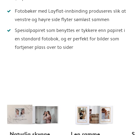
Fotobøker med Layflat-innbinding produseres slik at
venstre og høyre side flyter sømløst sammen
Spesialpapiret som benyttes er tykkere enn papiret i
en standard fotobok, og er perfekt for bilder som
fortjener plass over to sider
Naturlig skygge
I en ramme
S