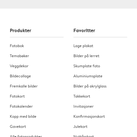
Produkter
Favoritter
Fotobok
Lage plakat
Temabøker
Bilder på lerret
Veggdekor
Skumplate foto
Bildecollage
Aluminiumsplate
Fremkalle bilder
Bilder på akrylglass
Fotokort
Takkekort
Fotokalender
Invitasjoner
Kopp med bilde
Konfirmasjonskort
Gavekort
Julekort
Alle fotoprodukter
Nyttårskort