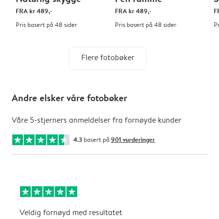
FRA
kr 489,-
FRA
kr 489,-
F
Pris basert på 48 sider
Pris basert på 48 sider
P
Flere fotobøker
Andre elsker våre fotobøker
Våre 5-stjerners anmeldelser fra fornøyde kunder
4.3
basert på
901 vurderinger
Veldig fornøyd med resultatet
N