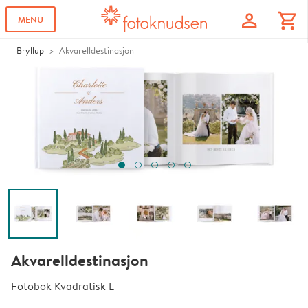
profile
shopping_cart
MENU
Bryllup
Akvarelldestinasjon
Akvarelldestinasjon
Fotobok Kvadratisk L